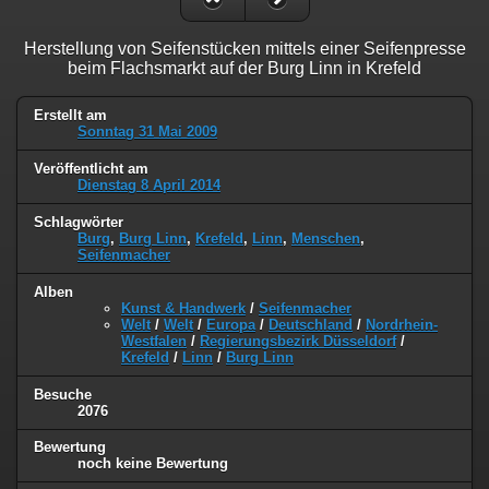
Herstellung von Seifenstücken mittels einer Seifenpresse
beim Flachsmarkt auf der Burg Linn in Krefeld
Erstellt am
Sonntag 31 Mai 2009
Veröffentlicht am
Dienstag 8 April 2014
Schlagwörter
Burg
,
Burg Linn
,
Krefeld
,
Linn
,
Menschen
,
Seifenmacher
Alben
Kunst & Handwerk
/
Seifenmacher
Welt
/
Welt
/
Europa
/
Deutschland
/
Nordrhein-
Westfalen
/
Regierungsbezirk Düsseldorf
/
Krefeld
/
Linn
/
Burg Linn
Besuche
2076
Bewertung
noch keine Bewertung