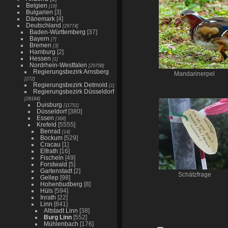
Belgien
[19]
Bulgarien
[3]
Dänemark
[4]
Deutschland
[29774]
Baden-Württemberg
[37]
Bayern
[7]
Bremen
[3]
Hamburg
[2]
Hessen
[1]
Nordrhein-Westfalen
[29708]
Regierungsbezirk Arnsberg
Mandarinerpel
[272]
Regierungsbezirk Detmold
[1]
Regierungsbezirk Düsseldorf
[28184]
Duisburg
[11751]
Düsseldorf
[380]
Essen
[368]
Krefeld
[5555]
Benrad
[14]
Bockum
[529]
Cracau
[1]
Elfrath
[16]
Fischeln
[49]
Forstwald
[5]
Gartenstadt
[2]
Schätzfrage
Gellep
[98]
Hohenbudberg
[8]
Hüls
[594]
Inrath
[22]
Linn
[841]
Altstadt Linn
[38]
Burg Linn
[552]
Mühlenbach
[176]