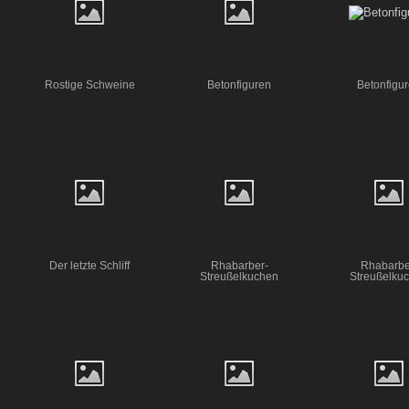
Rostige Schweine
Betonfiguren
Betonfigu
Der letzte Schliff
Rhabarber-
Rhabarbe
Streußelkuchen
Streußelku