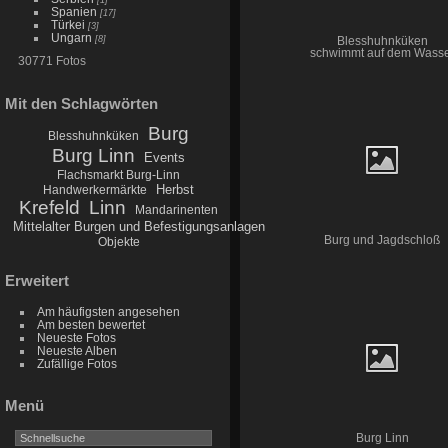
Spanien
[17]
Türkei
[3]
Ungarn
[8]
Blesshuhnküken
schwimmt auf dem Wass
30771 Fotos
Mit den Schlagwörten
Burg
Blesshuhnküken
Burg Linn
Events
Flachsmarkt Burg-Linn
Herbst
Handwerkermärkte
Krefeld
Linn
Mandarinenten
Mittelalter Burgen und Befestigungsanlagen
Burg und Jagdschloß
Objekte
Erweitert
Am häufigsten angesehen
Am besten bewertet
Neueste Fotos
Neueste Alben
Zufällige Fotos
Menü
Burg Linn