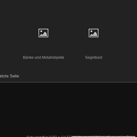
Bänke und Metallobjekte
Segelboot
etzte Seite
Seite erstellt in 0.031 s (14 SQL-Abfragen in 0.013 s) - Powered by
Piwigo