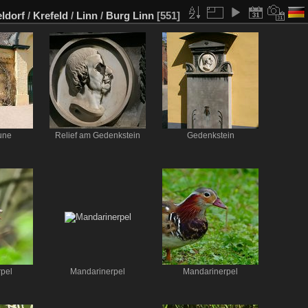
ldorf
/
Krefeld
/
Linn
/
Burg Linn
[551]
une
Relief am Gedenkstein
Gedenkstein
pel
Mandarinerpel
Mandarinerpel