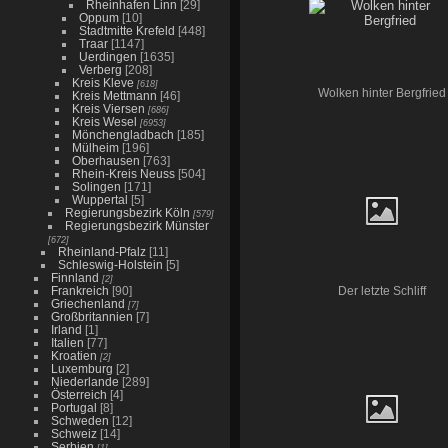
Rheinhafen Linn
[29]
Oppum
[10]
Stadtmitte Krefeld
[448]
Traar
[1147]
Uerdingen
[1635]
Verberg
[208]
Kreis Kleve
[618]
Wolken hinter Bergfried
Kreis Mettmann
[46]
Kreis Viersen
[686]
Kreis Wesel
[6953]
Mönchengladbach
[185]
Mülheim
[196]
Oberhausen
[763]
Rhein-Kreis Neuss
[504]
Solingen
[171]
Wuppertal
[5]
Regierungsbezirk Köln
[579]
Regierungsbezirk Münster
[672]
Rheinland-Pfalz
[11]
Schleswig-Holstein
[5]
Finnland
[2]
Frankreich
[90]
Der letzte Schliff
Griechenland
[7]
Großbritannien
[7]
Irland
[1]
Italien
[77]
Kroatien
[2]
Luxemburg
[2]
Niederlande
[289]
Österreich
[4]
Portugal
[8]
Schweden
[12]
Schweiz
[14]
Serbien
[1]