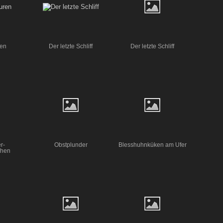
ren
Der letzte Schliff
Der letzte Schliff
r-
Obstplunder
Blesshuhnküken am Ufer
chen