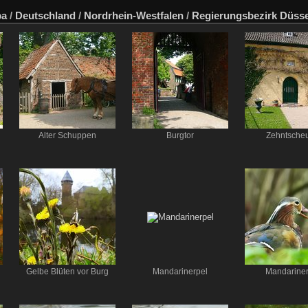
pa
/
Deutschland
/
Nordrhein-Westfalen
/
Regierungsbezirk Düsse
Alter Schuppen
Burgtor
Zehntsche
Gelbe Blüten vor Burg
Mandarinerpel
Mandariner