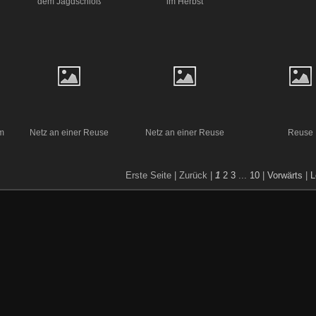
dem Jagdschloß
im Herbst
m
Netz an einer Reuse
Netz an einer Reuse
Reuse
Erste Seite |
Zurück |
1
2
3
...
10
|
Vorwärts
|
L