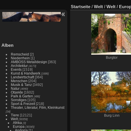
Startseite
/
Welt
/
Welt
/
Euro
Alben
Remscheid
[2]
Burgtor
Niederrhein
[1]
AMBOSS Metalldesign
[363]
Architektur
[4173]
Events
[1519]
Kunst & Handwerk
[1686]
Landwirtschaft
[364]
Menschen
[204]
Musik & Tanz
[3492]
Natur
[4990]
Objekte
[1602]
Park & Garten
[486]
Sonstiges
[105]
Sport & Freizeit
[218]
Theater, Literatur, Film, Kleinkunst
[34]
Tiere
[12121]
Burg Linn
Welt
[30359]
Afrika
[3]
Europa
[30345]
Andorra
[1]