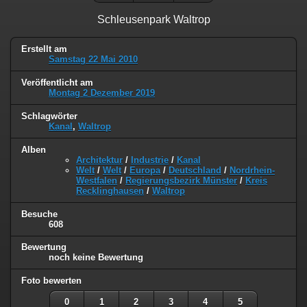
Schleusenpark Waltrop
Erstellt am
Samstag 22 Mai 2010
Veröffentlicht am
Montag 2 Dezember 2019
Schlagwörter
Kanal
,
Waltrop
Alben
Architektur
/
Industrie
/
Kanal
Welt
/
Welt
/
Europa
/
Deutschland
/
Nordrhein-
Westfalen
/
Regierungsbezirk Münster
/
Kreis
Recklinghausen
/
Waltrop
Besuche
608
Bewertung
noch keine Bewertung
Foto bewerten
0
1
2
3
4
5