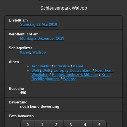
Schleusenpark Waltrop
Erstellt am
Samstag 22 Mai 2010
Veröffentlicht am
Montag 2 Dezember 2019
Schlagwörter
Kanal
,
Waltrop
Alben
Architektur
/
Industrie
/
Kanal
Welt
/
Welt
/
Europa
/
Deutschland
/
Nordrhein-
Westfalen
/
Regierungsbezirk Münster
/
Kreis
Recklinghausen
/
Waltrop
Besuche
490
Bewertung
noch keine Bewertung
Foto bewerten
0
1
2
3
4
5