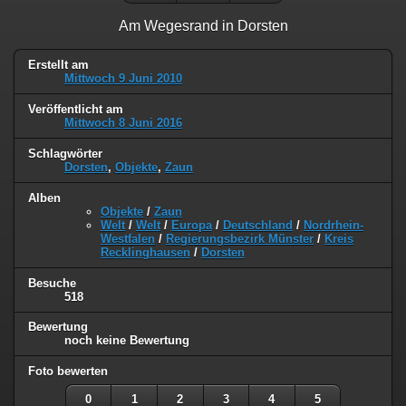
Am Wegesrand in Dorsten
Erstellt am
Mittwoch 9 Juni 2010
Veröffentlicht am
Mittwoch 8 Juni 2016
Schlagwörter
Dorsten
,
Objekte
,
Zaun
Alben
Objekte
/
Zaun
Welt
/
Welt
/
Europa
/
Deutschland
/
Nordrhein-
Westfalen
/
Regierungsbezirk Münster
/
Kreis
Recklinghausen
/
Dorsten
Besuche
518
Bewertung
noch keine Bewertung
Foto bewerten
0
1
2
3
4
5