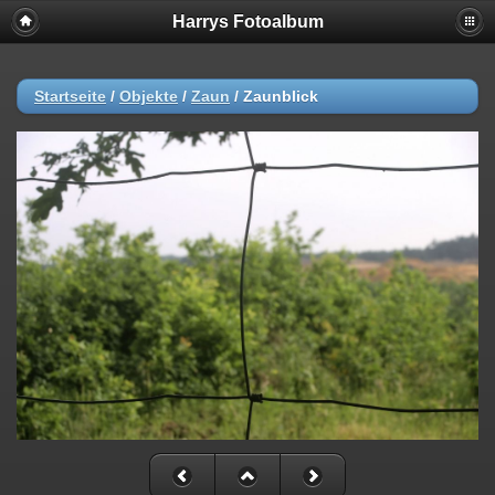
Harrys Fotoalbum
Startseite
/
Objekte
/
Zaun
/
Zaunblick