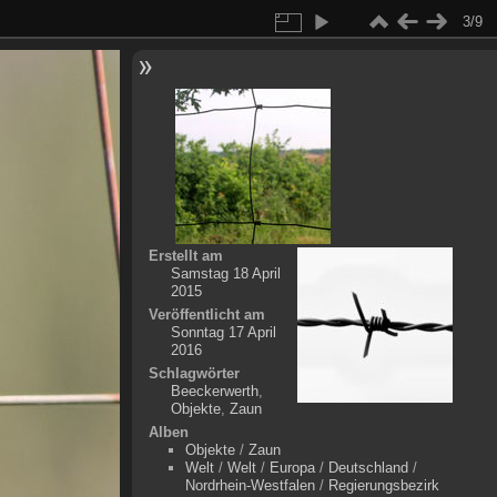
3/9
Erstellt am
Samstag 18 April
2015
Veröffentlicht am
Sonntag 17 April
2016
Schlagwörter
Beeckerwerth
,
Objekte
,
Zaun
Alben
Objekte
/
Zaun
Welt
/
Welt
/
Europa
/
Deutschland
/
Nordrhein-Westfalen
/
Regierungsbezirk