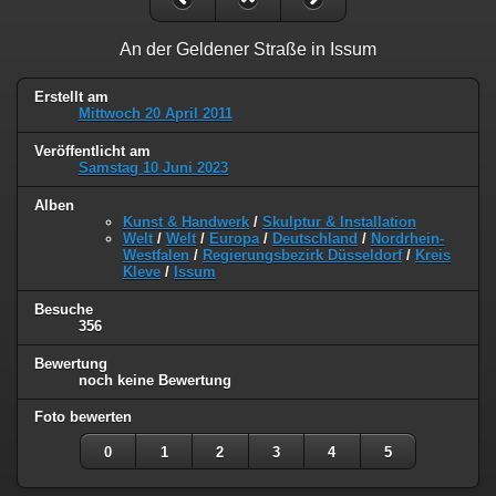
An der Geldener Straße in Issum
Erstellt am
Mittwoch 20 April 2011
Veröffentlicht am
Samstag 10 Juni 2023
Alben
Kunst & Handwerk
/
Skulptur & Installation
Welt
/
Welt
/
Europa
/
Deutschland
/
Nordrhein-
Westfalen
/
Regierungsbezirk Düsseldorf
/
Kreis
Kleve
/
Issum
Besuche
356
Bewertung
noch keine Bewertung
Foto bewerten
0
1
2
3
4
5