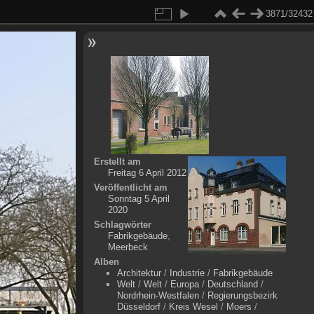
3871/32432
Erstellt am
Freitag 6 April 2012
Veröffentlicht am
Sonntag 5 April
2020
Schlagwörter
Fabrikgebäude
,
Meerbeck
Alben
Architektur
/
Industrie
/
Fabrikgebäude
Welt
/
Welt
/
Europa
/
Deutschland
/
Nordrhein-Westfalen
/
Regierungsbezirk
Düsseldorf
/
Kreis Wesel
/
Moers
/