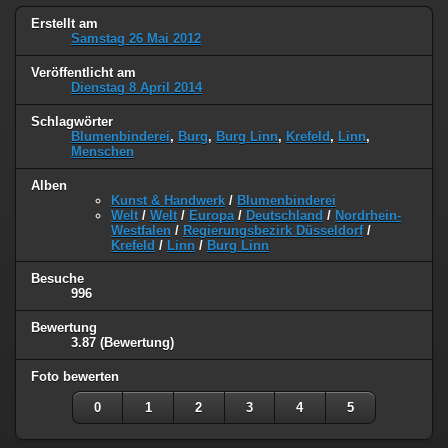
Erstellt am
Samstag 26 Mai 2012
Veröffentlicht am
Dienstag 8 April 2014
Schlagwörter
Blumenbinderei
,
Burg
,
Burg Linn
,
Krefeld
,
Linn
,
Menschen
Alben
Kunst & Handwerk
/
Blumenbinderei
Welt
/
Welt
/
Europa
/
Deutschland
/
Nordrhein-
Westfalen
/
Regierungsbezirk Düsseldorf
/
Krefeld
/
Linn
/
Burg Linn
Besuche
996
Bewertung
3.87
(Bewertung)
Foto bewerten
0
1
2
3
4
5