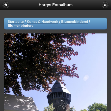
Harrys Fotoalbum
Startseite
/
Kunst & Handwerk
/
Blumenbinderei
/
Blumenbinderei