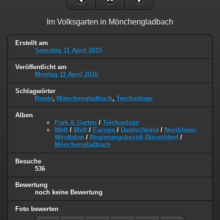
Im Volksgarten in Mönchengladbach
Erstellt am
Samstag 11 April 2015
Veröffentlicht am
Montag 11 April 2016
Schlagwörter
Boote
,
Mönchengladbach
,
Teichanlage
Alben
Park & Garten
/
Teichanlage
Welt
/
Welt
/
Europa
/
Deutschland
/
Nordrhein-
Westfalen
/
Regierungsbezirk Düsseldorf
/
Mönchengladbach
Besuche
536
Bewertung
noch keine Bewertung
Foto bewerten