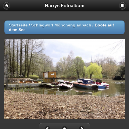
Harrys Fotoalbum
Startseite
/
Schlagwort
Mönchengladbach
/
Boote auf
dem See