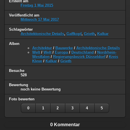
Erstellt am
Freitag 1 Mai 2015
Veröffentlicht am
Mittwoch 17 Mai 2017
Schlagwörter
Architektonische Details
,
Gaffkopf
,
Grieth
,
Kalkar
Alben
Architektur
/
Bauwerke
/
Architektonische Details
Welt
/
Welt
/
Europa
/
Deutschland
/
Nordrhein-
Westfalen
/
Regierungsbezirk Düsseldorf
/
Kreis
Kleve
/
Kalkar
/
Grieth
Besuche
528
Bewertung
noch keine Bewertung
Foto bewerten
0
1
2
3
4
5
0 Kommentar