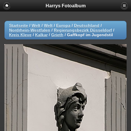
Harrys Fotoalbum
Startseite
/
Welt
/
Welt
/
Europa
/
Deutschland
/
Nordrhein-Westfalen
/
Regierungsbezirk Düsseldorf
/
Kreis Kleve
/
Kalkar
/
Grieth
/
Gaffkopf im Jugendstil