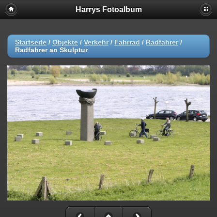
Harrys Fotoalbum
Startseite
/
Objekte
/
Verkehr
/
Fahrrad
/
Radfahrer
/
Radfahrer an Skulptur