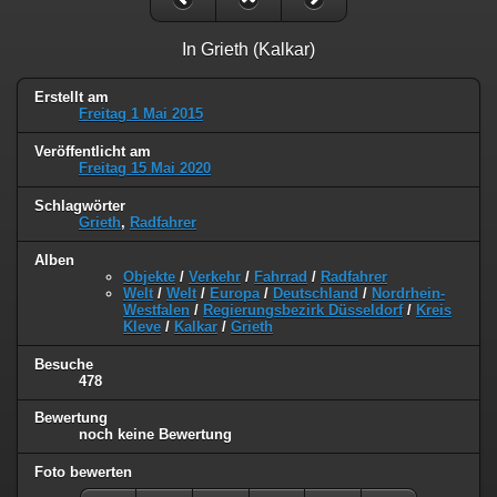
In Grieth (Kalkar)
Erstellt am
Freitag 1 Mai 2015
Veröffentlicht am
Freitag 15 Mai 2020
Schlagwörter
Grieth
,
Radfahrer
Alben
Objekte
/
Verkehr
/
Fahrrad
/
Radfahrer
Welt
/
Welt
/
Europa
/
Deutschland
/
Nordrhein-
Westfalen
/
Regierungsbezirk Düsseldorf
/
Kreis
Kleve
/
Kalkar
/
Grieth
Besuche
478
Bewertung
noch keine Bewertung
Foto bewerten