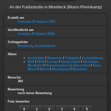
An der Fuldastraße in Meerbeck (Moers-Rheinkamp)
Erstellt am
Samstag 29 August 2015
Veröffentlicht am
Sonntag 28 August 2016
Schlagwörter
Meerbeck
,
Zechenhäuser
Alben
Architektur
/
Bauwerke
/
Gebäude
/
Zechenhäuser
Welt
/
Welt
/
Europa
/
Deutschland
/
Nordrhein-
Westfalen
/
Regierungsbezirk Düsseldorf
/
Kreis
Wesel
/
Moers
/
Rheinkamp
/
Meerbeck
Besuche
384
Bewertung
noch keine Bewertung
Foto bewerten
0
1
2
3
4
5