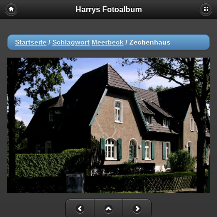
Harrys Fotoalbum
Startseite
/
Schlagwort
Meerbeck
/
Zechenhaus