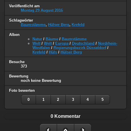
Veröffentlicht am
Montag 29 August 2016
Schlagwörter
Baumstämme
,
Hülser Berg
,
Krefeld
Alben
Natur
/
Bäume
/
Baumstämme
Welt
/
Welt
/
Europa
/
Deutschland
/
Nordrhein-
Westfalen
/
Regierungsbezirk Düsseldorf
/
Krefeld
/
Hüls
/
Hülser Berg
Besuche
373
Bewertung
noch keine Bewertung
Foto bewerten
0
1
2
3
4
5
0 Kommentar