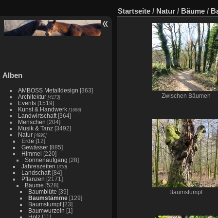
Startseite
/
Natur
/
Bäume
/
B
Alben
AMBOSS Metalldesign
[363]
Zwischen Bäumen
Architektur
[4173]
Events
[1519]
Kunst & Handwerk
[1686]
Landwirtschaft
[364]
Menschen
[204]
Musik & Tanz
[3492]
Natur
[4990]
Erde
[12]
Gewässer
[885]
Himmel
[220]
Sonnenaufgang
[28]
Jahreszeiten
[310]
Landschaft
[84]
Pflanzen
[2171]
Bäume
[528]
Baumblüte
[39]
Baumstumpf
Baumstämme
[129]
Baumstumpf
[23]
Baumwurzeln
[1]
Holz
[11]