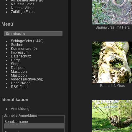
Am besten bewertet
Neueste Fotos
Neueste Alben
Zufällige Fotos
Menü
Baumwurzel mit Herz
Schlagwörter
(1440)
Suchen
Kommentare
(0)
Impressum
Datenschutz
Harry
Shop
Diaspora
Mastodon
Mastodon
Videos (archive.org)
Über Piwigo
Baum frißt Gras
RSS-Feed
Identifikation
Anmeldung
Schnelle Anmeldung
Benutzername