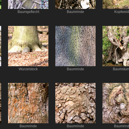
Baumgeflecht
Baumrinde
Kopfwei
Wurzelstock
Baumrinde
Baumstum
Baumrinde
Baumrinde
Baumrin