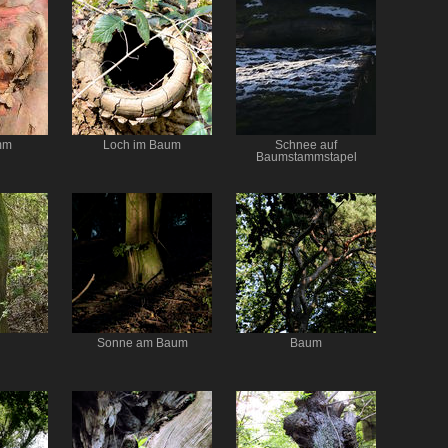
mm
Loch im Baum
Schnee auf
Baumstammstapel
Sonne am Baum
Baum