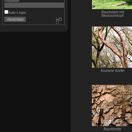
Passwort
Baumstam mit
Auto-Login
Medusenkopf
Krumme Kiefer
Baumrinde