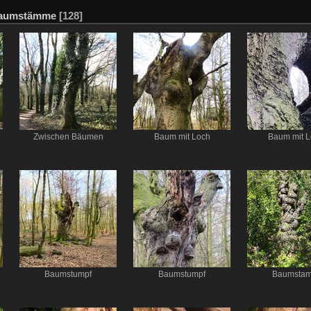
aumstämme
[128]
Zwischen Bäumen
Baum mit Loch
Baum mit L
Baumstumpf
Baumstumpf
Baumsta