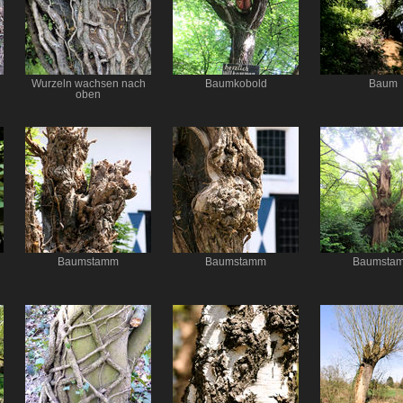
Wurzeln wachsen nach
Baumkobold
Baum
oben
Baumstamm
Baumstamm
Baumsta