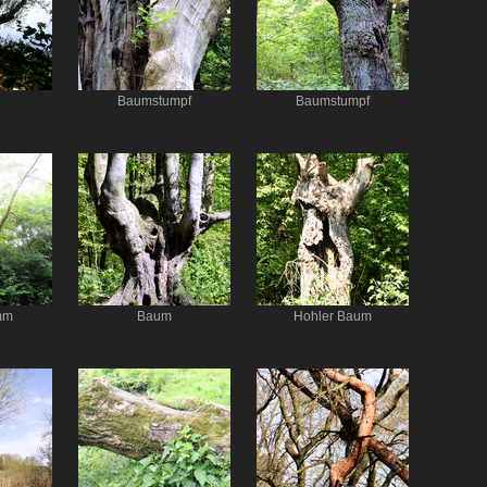
Baumstumpf
Baumstumpf
mm
Baum
Hohler Baum