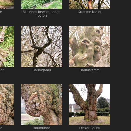
de
Mit Moos bewachsenes
Krumme Kiefer
Totholz
pf
Baumgabel
Baumstamm
de
Baumrinde
Dicker Baum