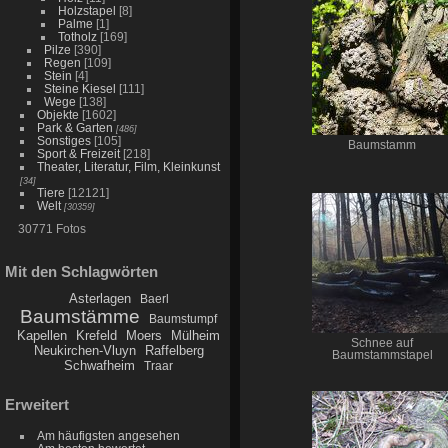
Holzstapel
[8]
Palme
[1]
Totholz
[169]
Pilze
[390]
Regen
[109]
Stein
[4]
Steine Kiesel
[111]
Wege
[138]
Objekte
[1602]
Park & Garten
[486]
Sonstiges
[105]
Baumstamm
Sport & Freizeit
[218]
Theater, Literatur, Film, Kleinkunst
[34]
Tiere
[12121]
Welt
[30359]
30771 Fotos
Mit den Schlagwörten
Asterlagen
Baerl
Baumstämme
Baumstumpf
Kapellen
Krefeld
Moers
Mülheim
Schnee auf
Neukirchen-Vluyn
Raffelberg
Baumstammstapel
Schwafheim
Traar
Erweitert
Am häufigsten angesehen