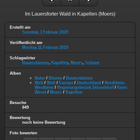
Im Lauersforter Wald in Kapellen (Moers)
Erstellt am
Sonntag 3 Februar 2019
Veröffentlicht am
Montag 11 Februar 2019
Schlagwörter
Baumstämme
,
Kapellen
,
Moers
,
Schnee
Alben
Natur
/
Bäume
/
Baumstämme
Welt
/
Welt
/
Europa
/
Deutschland
/
Nordrhein-
Westfalen
/
Regierungsbezirk Düsseldorf
/
Kreis
Wesel
/
Moers
/
Kapellen
Besuche
849
Bewertung
noch keine Bewertung
Foto bewerten