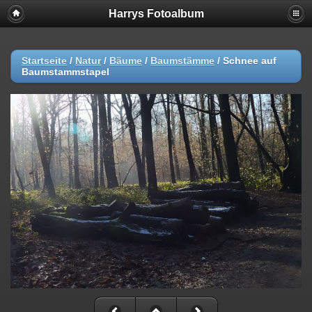
Harrys Fotoalbum
Startseite
/
Natur
/
Bäume
/
Baumstämme
/
Schnee auf
Baumstammstapel