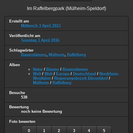
Im Raffelbergpark (Mülheim-Speldorf)
Erstellt am
Mittwoch 3 April 2013
Veröffentlicht am
Sonntag 3 April 2016
Schlagwörter
Baumstämme
,
Mülheim
,
Raffelberg
Alben
Natur
/
Bäume
/
Baumstämme
Welt
/
Welt
/
Europa
/
Deutschland
/
Nordrhein-
Westfalen
/
Regierungsbezirk Düsseldorf
/
Mülheim
/
Raffelberg
Besuche
538
Bewertung
noch keine Bewertung
Foto bewerten
0
1
2
3
4
5