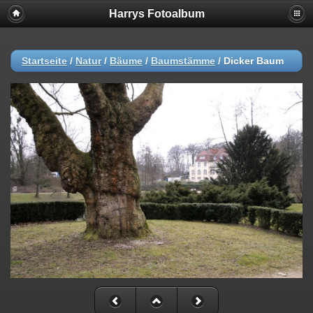
Harrys Fotoalbum
Startseite
/
Natur
/
Bäume
/
Baumstämme
/
Dicker Baum