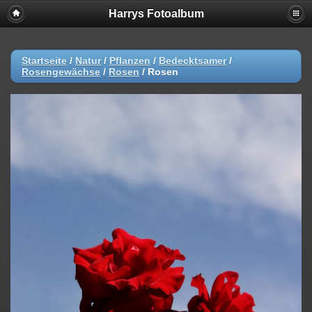
Harrys Fotoalbum
Startseite
/
Natur
/
Pflanzen
/
Bedecktsamer
/
Rosengewächse
/
Rosen
/
Rosen