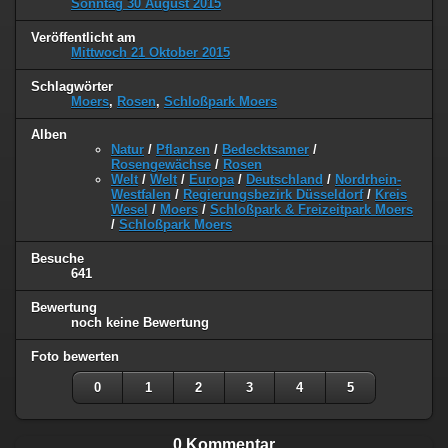
Sonntag 30 August 2015
Veröffentlicht am
Mittwoch 21 Oktober 2015
Schlagwörter
Moers
,
Rosen
,
Schloßpark Moers
Alben
Natur
/
Pflanzen
/
Bedecktsamer
/
Rosengewächse
/
Rosen
Welt
/
Welt
/
Europa
/
Deutschland
/
Nordrhein-
Westfalen
/
Regierungsbezirk Düsseldorf
/
Kreis
Wesel
/
Moers
/
Schloßpark & Freizeitpark Moers
/
Schloßpark Moers
Besuche
641
Bewertung
noch keine Bewertung
Foto bewerten
0
1
2
3
4
5
0 Kommentar