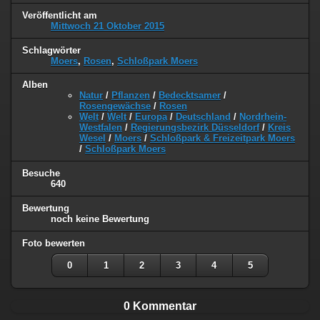
Veröffentlicht am
Mittwoch 21 Oktober 2015
Schlagwörter
Moers
,
Rosen
,
Schloßpark Moers
Alben
Natur
/
Pflanzen
/
Bedecktsamer
/
Rosengewächse
/
Rosen
Welt
/
Welt
/
Europa
/
Deutschland
/
Nordrhein-
Westfalen
/
Regierungsbezirk Düsseldorf
/
Kreis
Wesel
/
Moers
/
Schloßpark & Freizeitpark Moers
/
Schloßpark Moers
Besuche
640
Bewertung
noch keine Bewertung
Foto bewerten
0
1
2
3
4
5
0 Kommentar