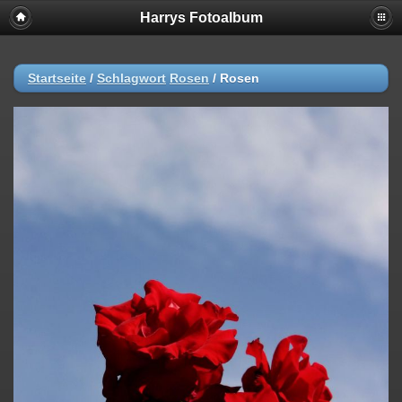
Harrys Fotoalbum
Startseite
/
Schlagwort
Rosen
/
Rosen