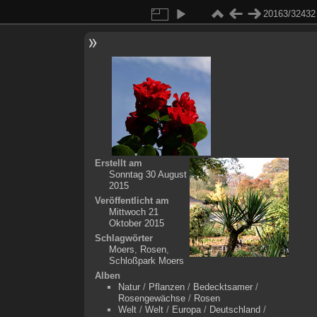
20163/32432
Erstellt am
Sonntag 30 August
2015
Veröffentlicht am
Mittwoch 21
Oktober 2015
Schlagwörter
Moers
,
Rosen
,
Schloßpark Moers
Alben
Natur
/
Pflanzen
/
Bedecktsamer
/
Rosengewächse
/
Rosen
Welt
/
Welt
/
Europa
/
Deutschland
/