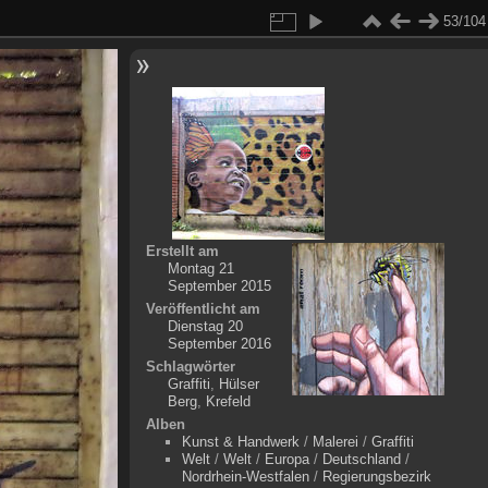
53/104
Erstellt am
Montag 21
September 2015
Veröffentlicht am
Dienstag 20
September 2016
Schlagwörter
Graffiti
,
Hülser
Berg
,
Krefeld
Alben
Kunst & Handwerk
/
Malerei
/
Graffiti
Welt
/
Welt
/
Europa
/
Deutschland
/
Nordrhein-Westfalen
/
Regierungsbezirk