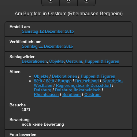
Am Burgfeld in Oestrum (Rheinhausen-Bergheim)
Erstellt am
Samstag 12 Dezember 2015
Veröffentlicht am
Sonntag 11 Dezember 2016
Schlagwörter
Dekorationen
,
Objekte
,
Oestrum
,
Puppen & Figuren
Alben
Objekte
/
Dekorationen
/
Puppen & Figuren
Welt
/
Welt
/
Europa
/
Deutschland
/
Nordrhein-
Westfalen
/
Regierungsbezirk Düsseldorf
/
Duisburg
/
Duisburg linksrheinisch
/
Rheinhausen
/
Bergheim
/
Oestrum
Besuche
1071
Bewertung
noch keine Bewertung
Foto bewerten