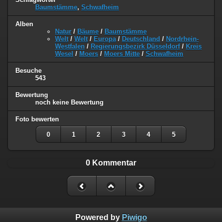
Baumstämme
,
Schwafheim
Alben
Natur
/
Bäume
/
Baumstämme
Welt
/
Welt
/
Europa
/
Deutschland
/
Nordrhein-
Westfalen
/
Regierungsbezirk Düsseldorf
/
Kreis
Wesel
/
Moers
/
Moers Mitte
/
Schwafheim
Besuche
543
Bewertung
noch keine Bewertung
Foto bewerten
0
1
2
3
4
5
0 Kommentar
Powered by
Piwigo