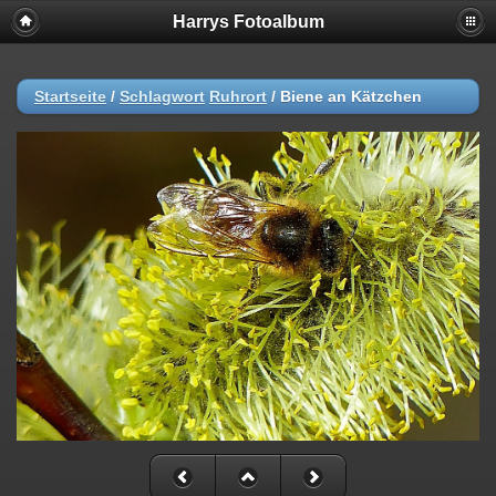
Harrys Fotoalbum
Startseite
/
Schlagwort
Ruhrort
/
Biene an Kätzchen