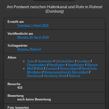
Am Pontwert zwischen Hafenkanal und Ruhr in Ruhrort
(Duisburg)
Erstellt am
Sonntag 3 April 2016
Veröffentlicht am
Montag 20 April 2020
Schlagwörter
Bienen
,
Ruhrort
Alben
Tiere
/
Urmünder
/
Gliederfüßer
/
Insekten
/
Fluginsekten
/
Neuflügler
/
Hautflügler
/
Bienen
Welt
/
Welt
/
Europa
/
Deutschland
/
Nordrhein-
Westfalen
/
Regierungsbezirk Düsseldorf
/
Duisburg
/
Duisburg Nord
/
Ruhrort
Besuche
415
Bewertung
noch keine Bewertung
Foto bewerten