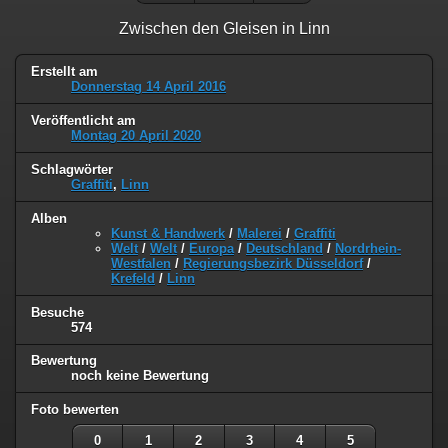
Zwischen den Gleisen in Linn
Erstellt am
Donnerstag 14 April 2016
Veröffentlicht am
Montag 20 April 2020
Schlagwörter
Graffiti
,
Linn
Alben
Kunst & Handwerk
/
Malerei
/
Graffiti
Welt
/
Welt
/
Europa
/
Deutschland
/
Nordrhein-
Westfalen
/
Regierungsbezirk Düsseldorf
/
Krefeld
/
Linn
Besuche
574
Bewertung
noch keine Bewertung
Foto bewerten
0
1
2
3
4
5