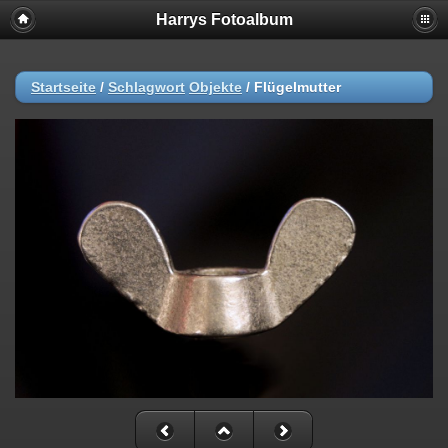
Harrys Fotoalbum
Startseite
/
Schlagwort
Objekte
/
Flügelmutter