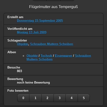
Flügelmutter aus Temperguß
Erstellt am
Donnerstag 15 September 2005
Veröffentlicht am
Montag 13 Juli 2009
Schlagwörter
Objekte
,
Schrauben Muttern Scheiben
Alben
Objekte
/
Technik
/
Eisenwaren
/
Schrauben
Muttern Scheiben
Besuche
803
Bewertung
noch keine Bewertung
Foto bewerten
0
1
2
3
4
5