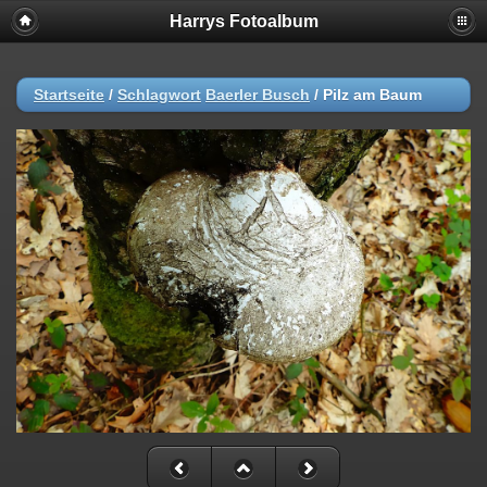
Harrys Fotoalbum
Startseite
/
Schlagwort
Baerler Busch
/
Pilz am Baum