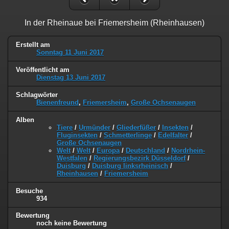
In der Rheinaue bei Friemersheim (Rheinhausen)
Erstellt am
Sonntag 11 Juni 2017
Veröffentlicht am
Dienstag 13 Juni 2017
Schlagwörter
Bienenfreund
,
Friemersheim
,
Große Ochsenaugen
Alben
Tiere
/
Urmünder
/
Gliederfüßer
/
Insekten
/
Fluginsekten
/
Schmetterlinge
/
Edelfalter
/
Große Ochsenaugen
Welt
/
Welt
/
Europa
/
Deutschland
/
Nordrhein-
Westfalen
/
Regierungsbezirk Düsseldorf
/
Duisburg
/
Duisburg linksrheinisch
/
Rheinhausen
/
Friemersheim
Besuche
934
Bewertung
noch keine Bewertung