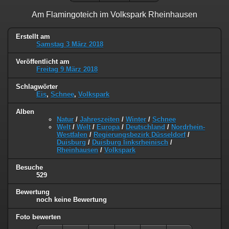
Am Flamingoteich im Volkspark Rheinhausen
Erstellt am
Samstag 3 März 2018
Veröffentlicht am
Freitag 9 März 2018
Schlagwörter
Eis
,
Schnee
,
Volkspark
Alben
Natur
/
Jahreszeiten
/
Winter
/
Schnee
Welt
/
Welt
/
Europa
/
Deutschland
/
Nordrhein-
Westfalen
/
Regierungsbezirk Düsseldorf
/
Duisburg
/
Duisburg linksrheinisch
/
Rheinhausen
/
Volkspark
Besuche
529
Bewertung
noch keine Bewertung
Foto bewerten