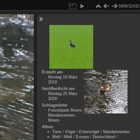
5908/32432
Erstellt am
Montag 18 März
2019
Veröffentlicht am
Montag 25 März
2019
Schlagwörter
Freizeitpark Moers
,
Mandarinenten
,
Moers
Alben
Tiere
/
Vögel
/
Entenvögel
/
Mandarinenten
Welt
/
Welt
/
Europa
/
Deutschland
/