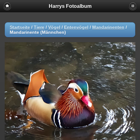
Harrys Fotoalbum
Startseite
/
Tiere
/
Vögel
/
Entenvögel
/
Mandarinenten
/
Mandarinente (Männchen)