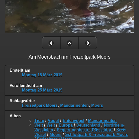
Am Moersbach im Freizeitpark Moers
Erstellt am
Montag 18 März 2019
Veröffentlicht am
Montag 25 März 2019
Schlagwörter
Freizeitpark Moers
,
Mandarinenten
,
Moers
Alben
Tiere
/
Vögel
/
Entenvögel
/
Mandarinenten
Welt
/
Welt
/
Europa
/
Deutschland
/
Nordrhein-
Westfalen
/
Regierungsbezirk Düsseldorf
/
Kreis
Wesel
/
Moers
/
Schloßpark & Freizeitpark Moers