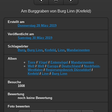
Am Burggraben von Burg Linn (Krefeld)
Erstellt am
Donnerstag 28 März 2019
Veröffentlicht am
Samstag 30 März 2019
Schlagwörter
Burg
,
Burg Linn
,
Krefeld
,
Linn
,
Mandarinenten
Alben
Tiere
/
Vögel
/
Entenvögel
/
Mandarinenten
Welt
/
Welt
/
Europa
/
Deutschland
/
Nordrhein-
Westfalen
/
Regierungsbezirk Düsseldorf
/
Krefeld
/
Linn
/
Burg Linn
Besuche
1008
Bewertung
noch keine Bewertung
Foto bewerten