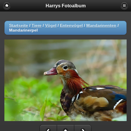
Harrys Fotoalbum
Startseite
/
Tiere
/
Vögel
/
Entenvögel
/
Mandarinenten
/
Mandarinerpel