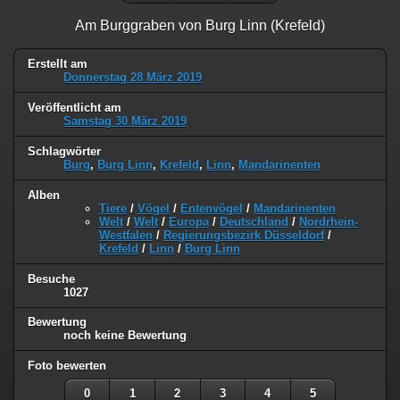
Am Burggraben von Burg Linn (Krefeld)
Erstellt am
Donnerstag 28 März 2019
Veröffentlicht am
Samstag 30 März 2019
Schlagwörter
Burg
,
Burg Linn
,
Krefeld
,
Linn
,
Mandarinenten
Alben
Tiere
/
Vögel
/
Entenvögel
/
Mandarinenten
Welt
/
Welt
/
Europa
/
Deutschland
/
Nordrhein-
Westfalen
/
Regierungsbezirk Düsseldorf
/
Krefeld
/
Linn
/
Burg Linn
Besuche
1027
Bewertung
noch keine Bewertung
Foto bewerten
0
1
2
3
4
5