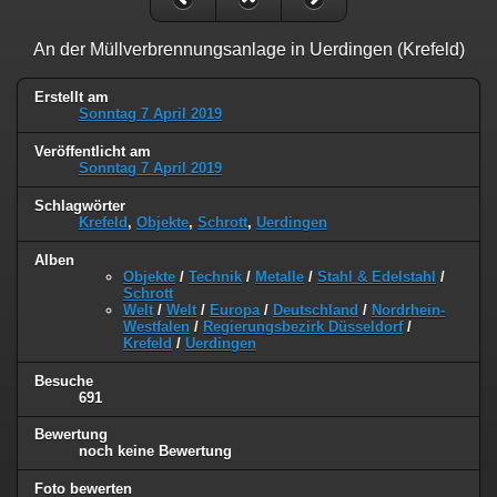
An der Müllverbrennungsanlage in Uerdingen (Krefeld)
Erstellt am
Sonntag 7 April 2019
Veröffentlicht am
Sonntag 7 April 2019
Schlagwörter
Krefeld
,
Objekte
,
Schrott
,
Uerdingen
Alben
Objekte
/
Technik
/
Metalle
/
Stahl & Edelstahl
/
Schrott
Welt
/
Welt
/
Europa
/
Deutschland
/
Nordrhein-
Westfalen
/
Regierungsbezirk Düsseldorf
/
Krefeld
/
Uerdingen
Besuche
691
Bewertung
noch keine Bewertung
Foto bewerten