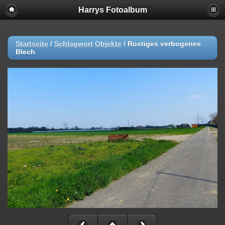
Harrys Fotoalbum
Startseite
/
Schlagwort
Objekte
/
Rostiges verbogenes
Blech