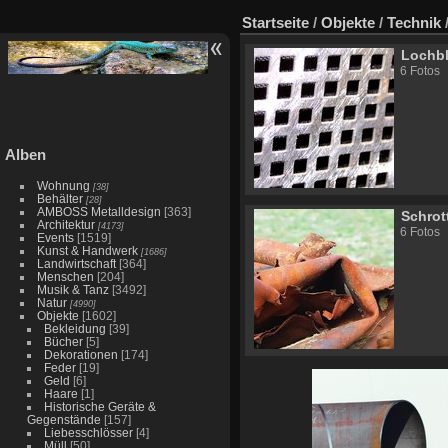
Startseite
/
Objekte
/
Technik
Lochb
6 Fotos
Alben
Wohnung
[38]
Behälter
[28]
AMBOSS Metalldesign
[363]
Schrot
Architektur
[4173]
6 Fotos
Events
[1519]
Kunst & Handwerk
[1686]
Landwirtschaft
[364]
Menschen
[204]
Musik & Tanz
[3492]
Natur
[4990]
Objekte
[1602]
Bekleidung
[39]
Bücher
[5]
Dekorationen
[174]
Feder
[19]
Geld
[6]
Haare
[1]
Historische Geräte &
Gegenstände
[157]
Liebesschlösser
[4]
Müll
[50]