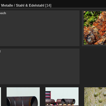
/
Metalle
/
Stahl & Edelstahl
[14]
lech
t