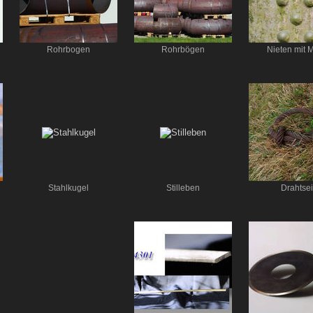
Rohrbogen
Rohrbögen
Nieten mit 
Stahlkugel
Stilleben
Drahtsei