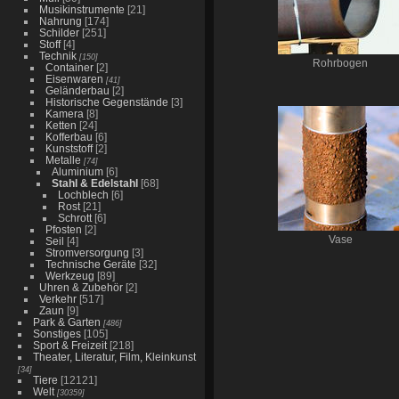
Musikinstrumente
[21]
Nahrung
[174]
Schilder
[251]
Stoff
[4]
Technik
[150]
Rohrbogen
Container
[2]
Eisenwaren
[41]
Geländerbau
[2]
Historische Gegenstände
[3]
Kamera
[8]
Ketten
[24]
Kofferbau
[6]
Kunststoff
[2]
Metalle
[74]
Aluminium
[6]
Stahl & Edelstahl
[68]
Lochblech
[6]
Rost
[21]
Schrott
[6]
Pfosten
[2]
Vase
Seil
[4]
Stromversorgung
[3]
Technische Geräte
[32]
Werkzeug
[89]
Uhren & Zubehör
[2]
Verkehr
[517]
Zaun
[9]
Park & Garten
[486]
Sonstiges
[105]
Sport & Freizeit
[218]
Theater, Literatur, Film, Kleinkunst
[34]
Tiere
[12121]
Welt
[30359]