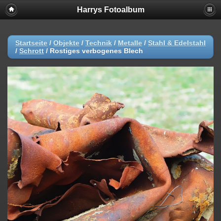
Harrys Fotoalbum
Startseite
/
Objekte
/
Technik
/
Metalle
/
Stahl & Edelstahl
/
Schrott
/
Rostiges verbogenes Blech