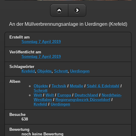
An der Müllverbrennungsanlage in Uerdingen (Krefeld)
Erstellt am
Sonntag 7 April 2019
Veröffentlicht am
Sonntag 7 April 2019
Schlagwörter
Krefeld
,
Objekte
,
Schrott
,
Uerdingen
Alben
Objekte
/
Technik
/
Metalle
/
Stahl & Edelstahl
/
Schrott
Welt
/
Welt
/
Europa
/
Deutschland
/
Nordrhein-
Westfalen
/
Regierungsbezirk Düsseldorf
/
Krefeld
/
Uerdingen
Besuche
638
Bewertung
noch keine Bewertung