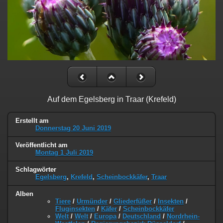
Auf dem Egelsberg in Traar (Krefeld)
Erstellt am
Donnerstag 20 Juni 2019
Veröffentlicht am
Montag 1 Juli 2019
Schlagwörter
Egelsberg
,
Krefeld
,
Scheinbockkäfer
,
Traar
Alben
Tiere
/
Urmünder
/
Gliederfüßer
/
Insekten
/
Fluginsekten
/
Käfer
/
Scheinbockkäfer
Welt
/
Welt
/
Europa
/
Deutschland
/
Nordrhein-