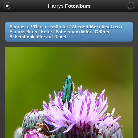
Harrys Fotoalbum
Startseite
/
Tiere
/
Urmünder
/
Gliederfüßer
/
Insekten
/
Fluginsekten
/
Käfer
/
Scheinbockkäfer
/
Grüner
Scheinbockkäfer auf Distel