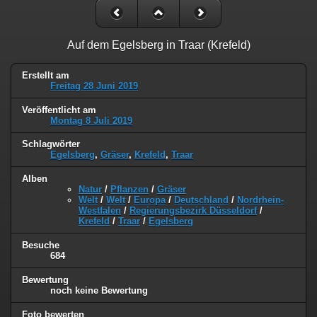
Auf dem Egelsberg in Traar (Krefeld)
Erstellt am
Freitag 28 Juni 2019
Veröffentlicht am
Montag 8 Juli 2019
Schlagwörter
Egelsberg
,
Gräser
,
Krefeld
,
Traar
Alben
Natur
/
Pflanzen
/
Gräser
Welt
/
Welt
/
Europa
/
Deutschland
/
Nordrhein-
Westfalen
/
Regierungsbezirk Düsseldorf
/
Krefeld
/
Traar
/
Egelsberg
Besuche
684
Bewertung
noch keine Bewertung
Foto bewerten