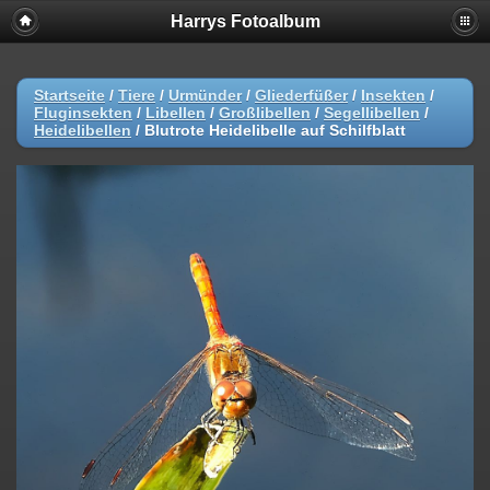
Harrys Fotoalbum
Startseite
/
Tiere
/
Urmünder
/
Gliederfüßer
/
Insekten
/
Fluginsekten
/
Libellen
/
Großlibellen
/
Segellibellen
/
Heidelibellen
/
Blutrote Heidelibelle auf Schilfblatt