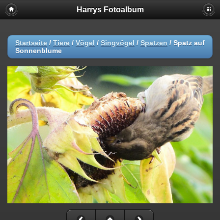
Harrys Fotoalbum
Startseite
/
Tiere
/
Vögel
/
Singvögel
/
Spatzen
/
Spatz auf
Sonnenblume