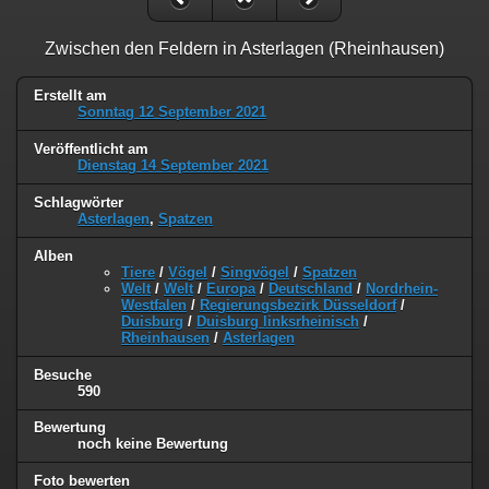
Zwischen den Feldern in Asterlagen (Rheinhausen)
Erstellt am
Sonntag 12 September 2021
Veröffentlicht am
Dienstag 14 September 2021
Schlagwörter
Asterlagen
,
Spatzen
Alben
Tiere
/
Vögel
/
Singvögel
/
Spatzen
Welt
/
Welt
/
Europa
/
Deutschland
/
Nordrhein-
Westfalen
/
Regierungsbezirk Düsseldorf
/
Duisburg
/
Duisburg linksrheinisch
/
Rheinhausen
/
Asterlagen
Besuche
590
Bewertung
noch keine Bewertung
Foto bewerten