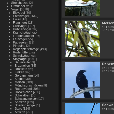
Streichelzoo
[2]
Urmünder
[3516]
Vögel
[6078]
Eisvogel
[80]
Entenvögel
[1642]
Eulen
[18]
Flamingos
[18]
Meise
Greifvögel
[307]
52 Fotos
Hühnervögel
[188]
337 Foto
Kranichvögel
[252]
Lappentaucher
[233]
Laufvögel
[55]
Papageien
[23]
Pinguine
[2]
Regenpfeiferartige
[493]
Ruderfüßer
[165]
Schreitvögel
[626]
Singvögel
[1951]
Baumläufer
[9]
Raben
Braunellen
[34]
151 Foto
Drosseln
[239]
157 Foto
Finken
[294]
Goldammern
[14]
Kleiber
[30]
Meisen
[389]
Mönchsgrasmücken
[9]
Rabenvögel
[308]
Rotkehlchen
[260]
Schwalben
[66]
Schwanzmeisen
[17]
Spatzen
[169]
Schwa
Sperlingsvögel
[1]
Stare
[124]
66 Fotos
Stelzen
[201]