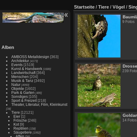
Startseite
/
Tiere
/
Vögel
/
Sin
Bauml
9 Fotos
Alben
AMBOSS Metalldesign
[363]
Architektur
[4173]
Events
[1519]
Drosse
Kunst & Handwerk
[1686]
239 Foto
Landwirtschaft
[364]
Menschen
[204]
Musik & Tanz
[3492]
Natur
[4990]
Objekte
[1602]
Park & Garten
[486]
Sonstiges
[105]
Sport & Freizeit
[218]
Theater, Literatur, Film, Kleinkunst
[34]
Tiere
[12121]
Golda
Eier
[1]
14 Fotos
Frösche
[246]
Kot
[9]
Reptilien
[158]
Säugetiere
[1992]
Affen
[56]