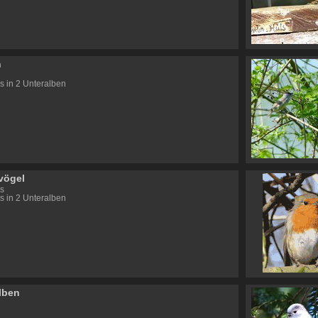
n
s in 2 Unteralben
vögel
s
s in 2 Unteralben
lben