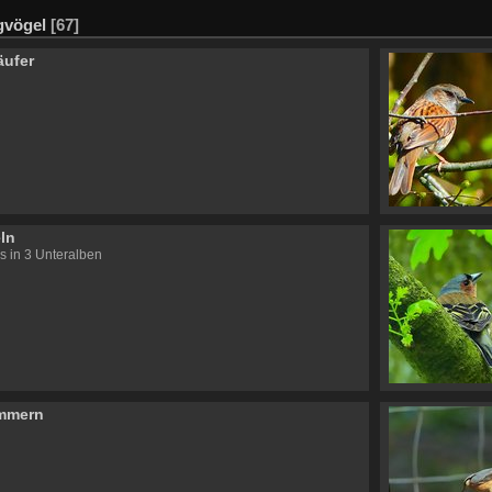
gvögel
[67]
äufer
ln
s in 3 Unteralben
mmern