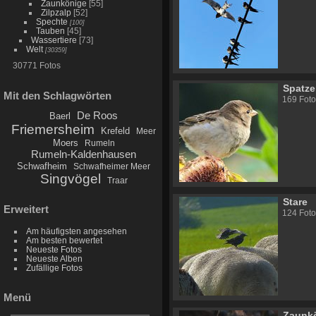
Zaunkönige
[55]
Zilpzalp
[52]
Spechte
[100]
Tauben
[45]
Wassertiere
[73]
Welt
[30359]
30771 Fotos
Spatz
Mit den Schlagwörten
169 Foto
De Roos
Baerl
Friemersheim
Krefeld
Meer
Moers
Rumeln
Rumeln-Kaldenhausen
Schwafheim
Schwafheimer Meer
Singvögel
Traar
Stare
Erweitert
124 Foto
Am häufigsten angesehen
Am besten bewertet
Neueste Fotos
Neueste Alben
Zufällige Fotos
Menü
Zaunk