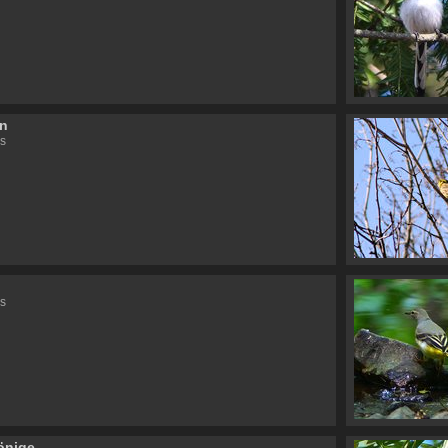
en
s
s
önige