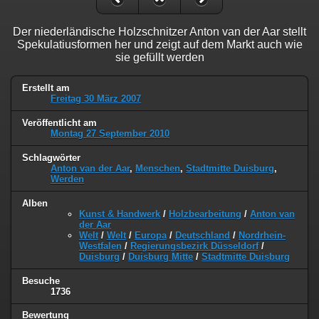
Der niederländische Holzschnitzer Anton van der Aar stellt
Spekulatiusformen her und zeigt auf dem Markt auch wie
sie gefüllt werden
Erstellt am
Freitag 30 März 2007
Veröffentlicht am
Montag 27 September 2010
Schlagwörter
Anton van der Aar
,
Menschen
,
Stadtmitte Duisburg
,
Werden
Alben
Kunst & Handwerk
/
Holzbearbeitung
/
Anton van
der Aar
Welt
/
Welt
/
Europa
/
Deutschland
/
Nordrhein-
Westfalen
/
Regierungsbezirk Düsseldorf
/
Duisburg
/
Duisburg Mitte
/
Stadtmitte Duisburg
Besuche
1736
Bewertung