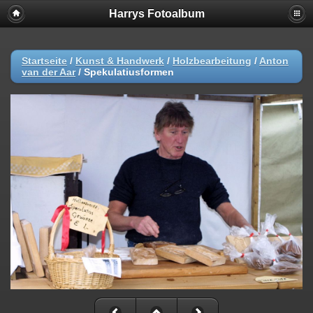
Harrys Fotoalbum
Startseite
/
Kunst & Handwerk
/
Holzbearbeitung
/
Anton
van der Aar
/
Spekulatiusformen