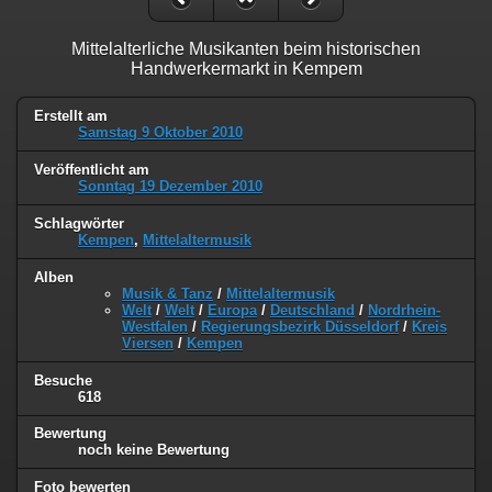
Mittelalterliche Musikanten beim historischen
Handwerkermarkt in Kempem
Erstellt am
Samstag 9 Oktober 2010
Veröffentlicht am
Sonntag 19 Dezember 2010
Schlagwörter
Kempen
,
Mittelaltermusik
Alben
Musik & Tanz
/
Mittelaltermusik
Welt
/
Welt
/
Europa
/
Deutschland
/
Nordrhein-
Westfalen
/
Regierungsbezirk Düsseldorf
/
Kreis
Viersen
/
Kempen
Besuche
618
Bewertung
noch keine Bewertung
Foto bewerten