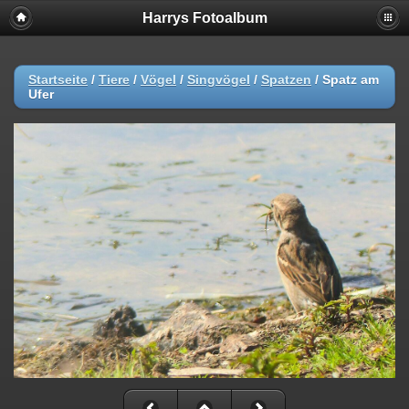
Harrys Fotoalbum
Startseite
/
Tiere
/
Vögel
/
Singvögel
/
Spatzen
/
Spatz am
Ufer