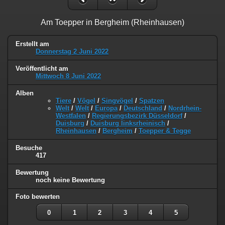
Am Toepper in Bergheim (Rheinhausen)
Erstellt am
Donnerstag 2 Juni 2022
Veröffentlicht am
Mittwoch 8 Juni 2022
Alben
Tiere
/
Vögel
/
Singvögel
/
Spatzen
Welt
/
Welt
/
Europa
/
Deutschland
/
Nordrhein-
Westfalen
/
Regierungsbezirk Düsseldorf
/
Duisburg
/
Duisburg linksrheinisch
/
Rheinhausen
/
Bergheim
/
Toepper & Tegge
Besuche
417
Bewertung
noch keine Bewertung
Foto bewerten
0
1
2
3
4
5