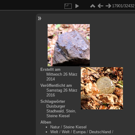
17901/32432
Erstellt am
Mittwoch 26 März
2014
Veröffentlicht am
Samstag 26 März
2016
Schlagwörter
Duisburger
Stadtwald
,
Stein
,
Steine Kiesel
Alben
Natur
/
Steine Kiesel
Welt
/
Welt
/
Europa
/
Deutschland
/