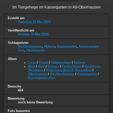
Im Tiergehege im Kaisergarten in Alt-Oberhausen
Erstellt am
Samstag 31 Mai 2014
Veröffentlicht am
Montag 30 Mai 2016
Schlagwörter
Alt-Oberhausen
,
Hühner
,
Kaisergarten
,
Kaisergarten-
Zoo
,
Oberhausen
Alben
Tiere
/
Vögel
/
Hühnervögel
/
Hühner
Welt
/
Welt
/
Europa
/
Deutschland
/
Nordrhein-
Westfalen
/
Regierungsbezirk Düsseldorf
/
Oberhausen
/
Alt-Oberhausen
/
Kaisergarten
/
Kaisergarten-Zoo
Besuche
664
Bewertung
noch keine Bewertung
Foto bewerten