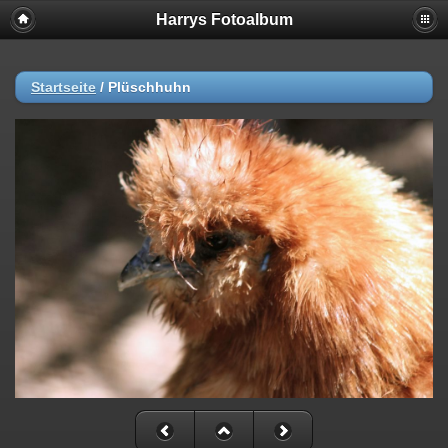
Harrys Fotoalbum
Startseite
/
Plüschhuhn