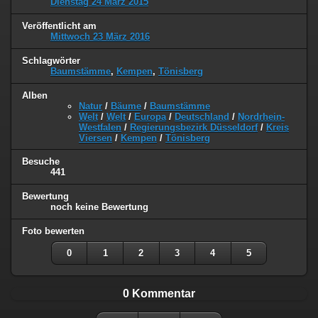
Dienstag 24 März 2015
Veröffentlicht am
Mittwoch 23 März 2016
Schlagwörter
Baumstämme
,
Kempen
,
Tönisberg
Alben
Natur
/
Bäume
/
Baumstämme
Welt
/
Welt
/
Europa
/
Deutschland
/
Nordrhein-
Westfalen
/
Regierungsbezirk Düsseldorf
/
Kreis
Viersen
/
Kempen
/
Tönisberg
Besuche
441
Bewertung
noch keine Bewertung
Foto bewerten
0
1
2
3
4
5
0 Kommentar