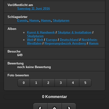
Veröffentlicht am
Samstag 11 Juni 2016
Schlagwörter
Events
,
Hamm
,
Hamm
,
Skulpturen
Alben
Kunst & Handwerk
/
Skulptur & Installation
/
Skulpturen
Welt
/
Welt
/
Europa
/
Deutschland
/
Nordrhein-
Westfalen
/
Regierungsbezirk Arnsberg
/
Hamm
Besuche
649
Bewertung
noch keine Bewertung
Foto bewerten
0
1
2
3
4
5
0 Kommentar