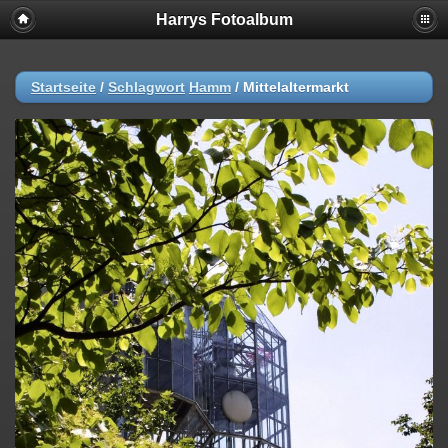
Harrys Fotoalbum
Startseite
/
Schlagwort
Hamm
/
Mittelaltermarkt