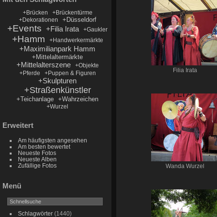
+Brücken
+Brückentürme
+Düsseldorf
+Dekorationen
+Events
+Filia Irata
+Gaukler
+Hamm
+Handwerkermärkte
+Maximilianpark Hamm
+Mittelaltermärkte
+Mittelalterszene
+Objekte
Filia Irata
+Pferde
+Puppen & Figuren
+Skulpturen
+Straßenkünstler
+Teichanlage
+Wahrzeichen
+Wurzel
Erweitert
Am häufigsten angesehen
Am besten bewertet
Neueste Fotos
Neueste Alben
Zufällige Fotos
Wanda Wurzel
Menü
Schlagwörter
(1440)