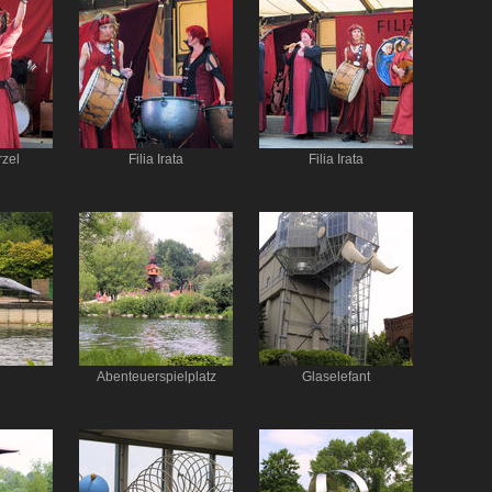
zel
Filia Irata
Filia Irata
Abenteuerspielplatz
Glaselefant