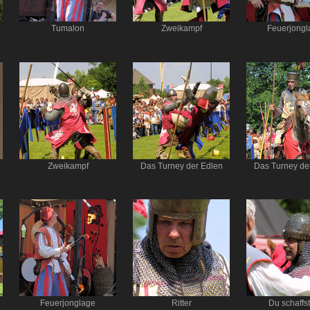
Tumalon
Zweikampf
Feuerjongl
Zweikampf
Das Turney der Edlen
Das Turney de
Feuerjonglage
Ritter
Du schaffst