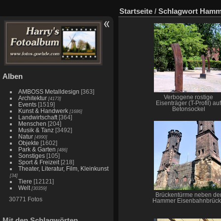
Startseite
/
Schlagwort
Ham
Alben
AMBOSS Metalldesign
[363]
Verbogene rostige
Architektur
[4173]
Eisenträger (T-Profil) auf
Events
[1519]
Betonsockel
Kunst & Handwerk
[1686]
Landwirtschaft
[364]
Menschen
[204]
Musik & Tanz
[3492]
Natur
[4990]
Objekte
[1602]
Park & Garten
[486]
Sonstiges
[105]
Sport & Freizeit
[218]
Theater, Literatur, Film, Kleinkunst
[34]
Tiere
[12121]
Welt
[30359]
Brückentürme neben de
30771 Fotos
Hammer Eisenbahnbrüc
Mit den Schlagwörten