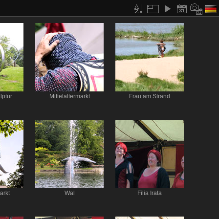
lptur
Mittelaltermarkt
Frau am Strand
arkt
Wal
Filia Irata