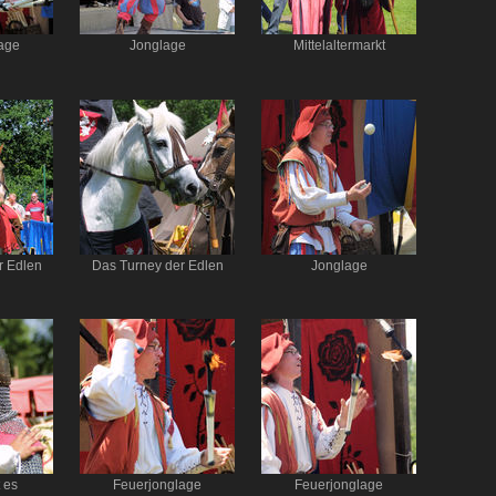
age
Jonglage
Mittelaltermarkt
r Edlen
Das Turney der Edlen
Jonglage
 es
Feuerjonglage
Feuerjonglage