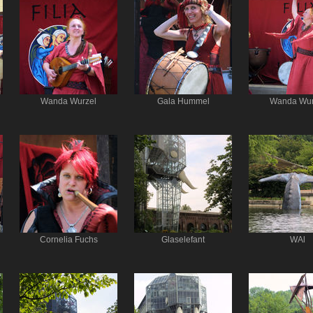
Wanda Wurzel
Gala Hummel
Wanda Wur
Cornelia Fuchs
Glaselefant
WAl