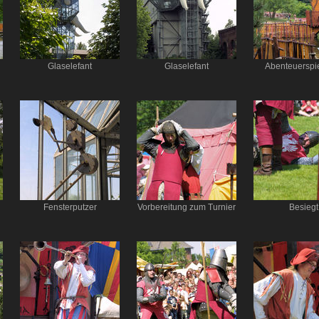
Glaselefant
Glaselefant
Abenteuerspie
Fensterputzer
Vorbereitung zum Turnier
Besiegt