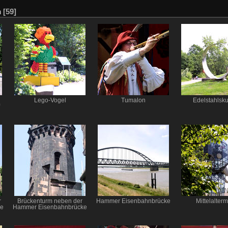
m
[59]
Lego-Vogel
Tumalon
Edelstahlsku
r
Brückenturm neben der
Hammer Eisenbahnbrücke
Mittelalterm
ke
Hammer Eisenbahnbrücke