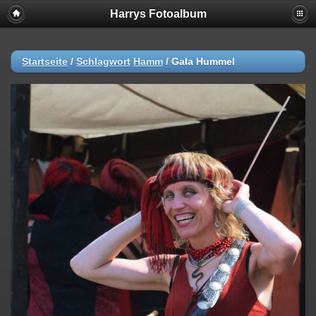
Harrys Fotoalbum
Startseite
/
Schlagwort
Hamm
/
Gala Hummel