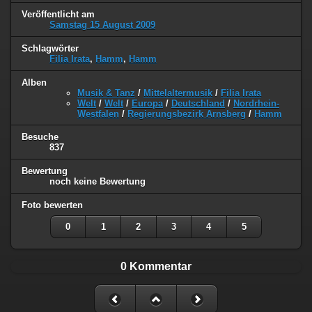
Veröffentlicht am
Samstag 15 August 2009
Schlagwörter
Filia Irata
,
Hamm
,
Hamm
Alben
Musik & Tanz
/
Mittelaltermusik
/
Filia Irata
Welt
/
Welt
/
Europa
/
Deutschland
/
Nordrhein-
Westfalen
/
Regierungsbezirk Arnsberg
/
Hamm
Besuche
837
Bewertung
noch keine Bewertung
Foto bewerten
0
1
2
3
4
5
0 Kommentar